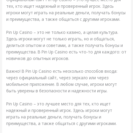
тех, кто ищет надежный и проверенный игрок. Здесь
игроки могут играть на реальные деньги, получать бонусы
и преимущества, а также общаться с другими игроками.
Pin Up Casino – это не только казино, а целая культура.
Здесь игроки могут не только играть, но и общаться,
делиться опытом и советами, а также получать бонусы и
преимущества. В Pin Up Casino есть что-то для каждого: от
новичков до опытных игроков.
Важно! В Pin Up Casino есть несколько способов входа:
через официальный сайт, через зеркало или через
мобильное приложение. В любом случае, игроки могут
быть уверены в безопасности и надежности игры.
Pin Up Casino – это лучшее место для тех, кто ищет
надежный и проверенный игрок. Здесь игроки могут
играть на реальные деньги, получать бонусы и
преимущества, а также общаться с другими игроками.