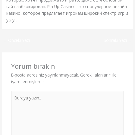
сайт заблокирован. Pin Up Casino – это популярное онлайн-
казино, которое предлагает игрокам широкий спектр игр и
услуг.
←
Önceki Yazı
Sonraki Yazı
→
Yorum bırakın
E-posta adresiniz yayınlanmayacak.
Gerekli alanlar
*
ile
işaretlenmişlerdir
Buraya
yazın..