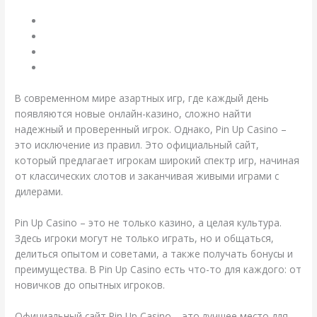
Pin Up Casino – Официальный сайт
Преимущества официального сайта Pin Up Casino
Вход на зеркало
Как работает зеркало
В современном мире азартных игр, где каждый день
появляются новые онлайн-казино, сложно найти
надежный и проверенный игрок. Однако, Pin Up Casino –
это исключение из правил. Это официальный сайт,
который предлагает игрокам широкий спектр игр, начиная
от классических слотов и заканчивая живыми играми с
дилерами.
Pin Up Casino – это не только казино, а целая культура.
Здесь игроки могут не только играть, но и общаться,
делиться опытом и советами, а также получать бонусы и
преимущества. В Pin Up Casino есть что-то для каждого: от
новичков до опытных игроков.
Официальный сайт Pin Up Casino – это лучшее место для