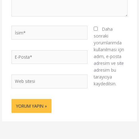
İsim*
Daha
sonraki
yorumlarımda
kullanılması için
E-
adım, e-posta
Posta*
adresim ve site
adresim bu
tarayıcıya
Web
kaydedilsin.
sitesi