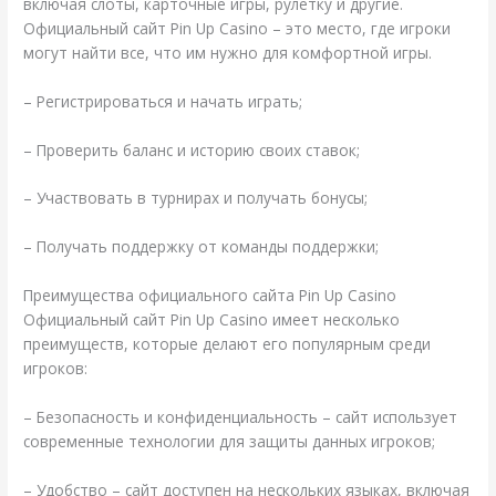
включая слоты, карточные игры, рулетку и другие.
Официальный сайт Pin Up Casino – это место, где игроки
могут найти все, что им нужно для комфортной игры.
– Регистрироваться и начать играть;
– Проверить баланс и историю своих ставок;
– Участвовать в турнирах и получать бонусы;
– Получать поддержку от команды поддержки;
Преимущества официального сайта Pin Up Casino
Официальный сайт Pin Up Casino имеет несколько
преимуществ, которые делают его популярным среди
игроков:
– Безопасность и конфиденциальность – сайт использует
современные технологии для защиты данных игроков;
– Удобство – сайт доступен на нескольких языках, включая