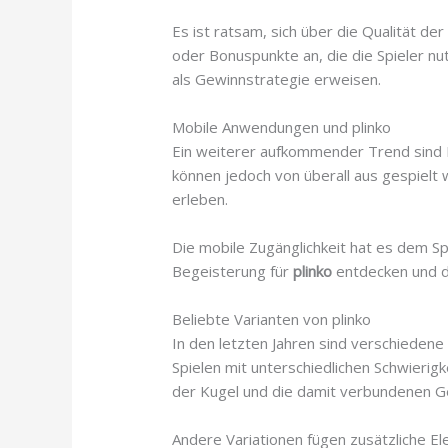
Es ist ratsam, sich über die Qualität d
oder Bonuspunkte an, die die Spieler n
als Gewinnstrategie erweisen.
Mobile Anwendungen und plinko
Ein weiterer aufkommender Trend sind
können jedoch von überall aus gespielt
erleben.
Die mobile Zugänglichkeit hat es dem S
Begeisterung für
plinko
entdecken und d
Beliebte Varianten von plinko
In den letzten Jahren sind verschiedene
Spielen mit unterschiedlichen Schwierig
der Kugel und die damit verbundenen G
Andere Variationen fügen zusätzliche Ele