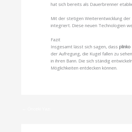
hat sich bereits als Dauerbrenner etab
Mit der stetigen Weiterentwicklung der
integriert. Diese neuen Technologien we
Fazit
Insgesamt lässt sich sagen, dass
plinko
der Aufregung, die Kugel fallen zu sehen
in ihren Bann. Die sich ständig entwick
Möglichkeiten entdecken können.
←
Önceki Yazı