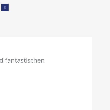
nd fantastischen