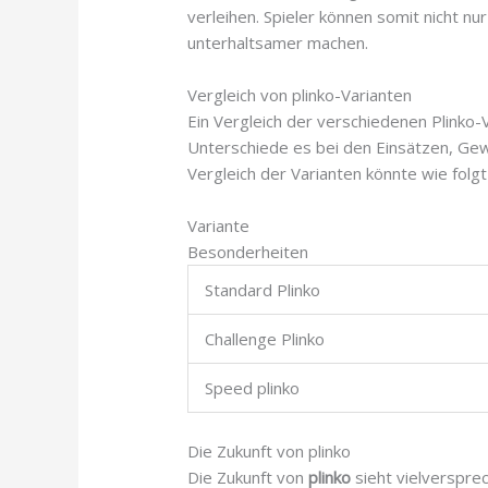
verleihen. Spieler können somit nicht 
unterhaltsamer machen.
Vergleich von plinko-Varianten
Ein Vergleich der verschiedenen Plinko-V
Unterschiede es bei den Einsätzen, Gew
Vergleich der Varianten könnte wie folg
Variante
Besonderheiten
Standard Plinko
Challenge Plinko
Speed plinko
Die Zukunft von plinko
Die Zukunft von
plinko
sieht vielverspre