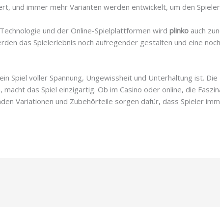
liert, und immer mehr Varianten werden entwickelt, um den Spiele
 Technologie und der Online-Spielplattformen wird
plinko
auch zune
rden das Spielerlebnis noch aufregender gestalten und eine noch
ein Spiel voller Spannung, Ungewissheit und Unterhaltung ist. Die
, macht das Spiel einzigartig. Ob im Casino oder online, die Faszin
elnden Variationen und Zubehörteile sorgen dafür, dass Spieler i