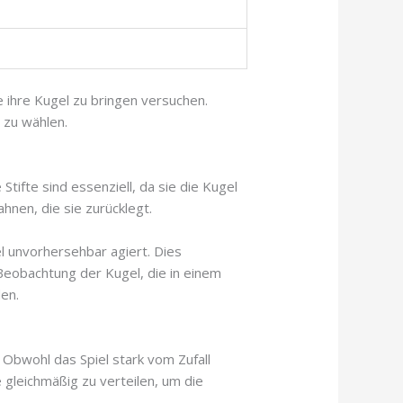
e ihre Kugel zu bringen versuchen.
 zu wählen.
 Stifte sind essenziell, da sie die Kugel
ahnen, die sie zurücklegt.
el unvorhersehbar agiert. Dies
Beobachtung der Kugel, die in einem
en.
Obwohl das Spiel stark vom Zufall
e gleichmäßig zu verteilen, um die