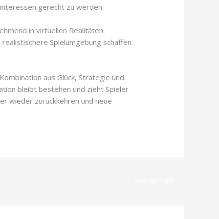
rinteressen gerecht zu werden.
hmend in virtuellen Realitäten
 realistischere Spielumgebung schaffen.
 Kombination aus Glück, Strategie und
ation bleibt bestehen und zieht Spieler
mmer wieder zurückkehren und neue
Sonraki Yazı
→