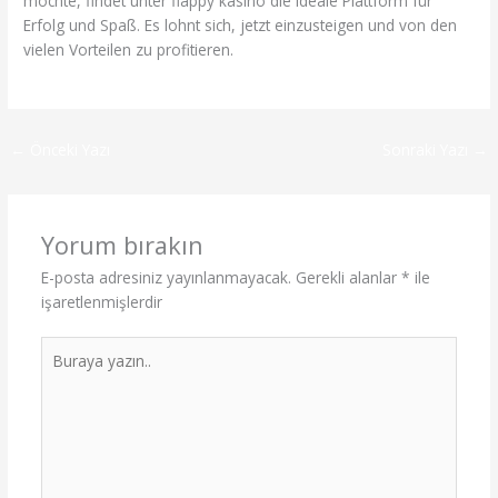
möchte, findet unter flappy kasino die ideale Plattform für
Erfolg und Spaß. Es lohnt sich, jetzt einzusteigen und von den
vielen Vorteilen zu profitieren.
←
Önceki Yazı
Sonraki Yazı
→
Yorum bırakın
E-posta adresiniz yayınlanmayacak.
Gerekli alanlar
*
ile
işaretlenmişlerdir
Buraya
yazın..