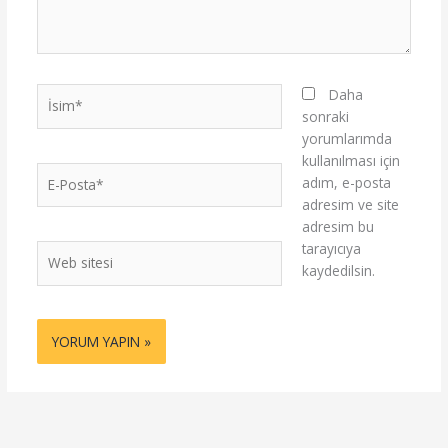
İsim*
Daha
sonraki
yorumlarımda
kullanılması için
E-
adım, e-posta
Posta*
adresim ve site
adresim bu
tarayıcıya
Web
kaydedilsin.
sitesi