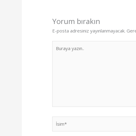
Yorum bırakın
E-posta adresiniz yayınlanmayacak.
Gere
Buraya
yazın..
İsim*