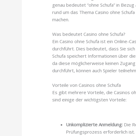
genau bedeutet “ohne Schufa” in Bezug a
rund um das Thema Casino ohne Schufa 
machen.
Was bedeutet Casino ohne Schufa?
Ein Casino ohne Schufa ist ein Online-C
durchführt. Dies bedeutet, dass Sie sic
Schufa speichert Informationen über die
da diese möglicherweise keinen Zugang 
durchführt, können auch Spieler teilneh
Vorteile von Casinos ohne Schufa
Es gibt mehrere Vorteile, die Casinos oh
sind einige der wichtigsten Vorteile:
Unkomplizierte Anmeldung:
Die Re
Prüfungsprozess erforderlich ist.