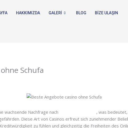
AYFA
HAKKIMIZDA
GALERI
BLOG
BIZE ULAŞIN
 ohne Schufa
 eine wachsende Nachfrage nach
casino ohne Schufa
, was bedeutet,
gefährden. Diese Art von Casinos erfreut sich zunehmender Beliebth
reditwürdigkeit zu fühlen und gleichzeitig die Freiheiten des On