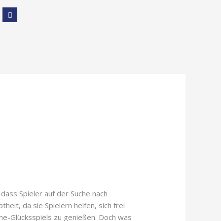
 dass Spieler auf der Suche nach
eit, da sie Spielern helfen, sich frei
line-Glücksspiels zu genießen. Doch was