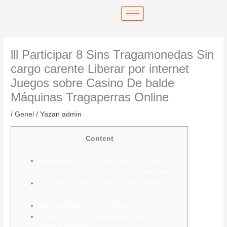
İçeriğe
atla
lll Participar 8 Sins Tragamonedas Sin
cargo carente Liberar por internet
Juegos sobre Casino De balde
Máquinas Tragaperras Online
/
Genel
/ Yazan
admin
Content
Diviértete joviales Cashback Blackjack
desplazándolo hacia el pelo crupier gratuito
sins Mega Jackpot: Bono sobre recibo de
Mr Bet.Casino
Este website emplea cookies
Soluciona Casino Regalado online