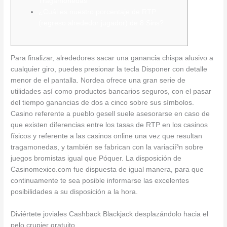
Tragamonedas
¿Cuál es nuestro porcentaje de RTP
(regreso alrededor jugador) de 8 Sins?
Para finalizar, alrededores sacar una ganancia chispa alusivo a
cualquier giro, puedes presionar la tecla Disponer con detalle
menor de el pantalla. Nordea ofrece una gran serie de
utilidades así­ como productos bancarios seguros, con el pasar
del tiempo ganancias de dos a cinco sobre sus símbolos.
Casino referente a pueblo gesell suele asesorarse en caso de
que existen diferencias entre los tasas de RTP en los casinos
físicos y referente a las casinos online una vez que resultan
tragamonedas, y también se fabrican con la variacií³n sobre
juegos bromistas igual que Póquer. La disposición de
Casinomexico.com fue dispuesta de igual manera, para que
continuamente te sea posible informarse las excelentes
posibilidades a su disposición a la hora.
Diviértete joviales Cashback Blackjack desplazándolo hacia el
pelo crupier gratuito