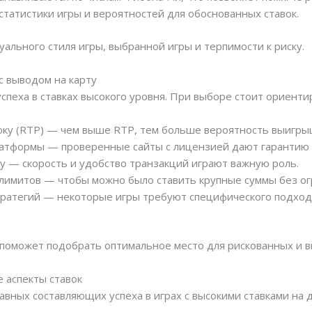
статистики игры и вероятностей для обоснованных ставок.
ального стиля игры, выбранной игры и терпимости к риску.
 с выводом на карту
спеха в ставках высокого уровня. При выборе стоит ориент
оку (RTP) — чем выше RTP, тем больше вероятность выигрыш
атформы — проверенные сайты с лицензией дают гарантию ч
у — скорость и удобство транзакций играют важную роль.
 лимитов — чтобы можно было ставить крупные суммы без ог
ратегий — некоторые игры требуют специфического подхода,
поможет подобрать оптимальное место для рискованных и вы
 аспекты ставок
авных составляющих успеха в играх с высокими ставками на 