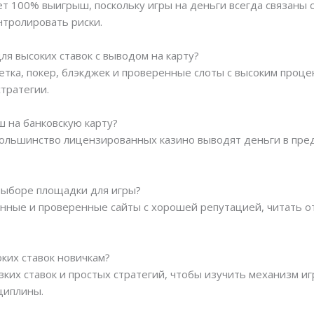
ет 100% выигрыш, поскольку игры на деньги всегда связаны 
тролировать риски.
для высоких ставок с выводом на карту?
тка, покер, блэкджек и проверенные слоты с высоким проце
стратегии.
ш на банковскую карту?
большинство лицензированных казино выводят деньги в пред
выборе площадки для игры?
нные и проверенные сайты с хорошей репутацией, читать о
оких ставок новичкам?
ких ставок и простых стратегий, чтобы изучить механизм иг
циплины.