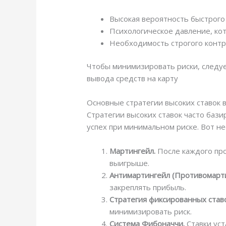
Высокая вероятность быстрого 
Психологическое давление, ко
Необходимость строгого контр
Чтобы минимизировать риски, следу
вывода средств на карту
онлайн кази
Основные стратегии высоких ставок в
Стратегии высоких ставок часто баз
успех при минимальном риске. Вот н
Мартингейл.
После каждого про
выигрыше.
Антимартингейл (Противомарти
закреплять прибыль.
Стратегия фиксированных ставо
минимизировать риск.
Система Фибоначчи.
Ставки уст