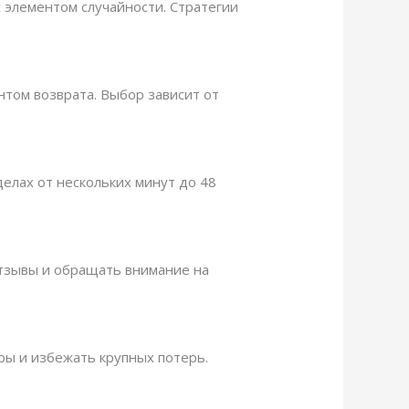
с элементом случайности. Стратегии
нтом возврата. Выбор зависит от
елах от нескольких минут до 48
тзывы и обращать внимание на
ры и избежать крупных потерь.