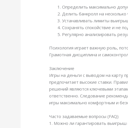
Определить максимально допус
Делить банкролл на несколько 
Устанавливать лимиты выигрыш
Сохранять спокойствие и не п
Регулярно анализировать резу
Психология играет важную роль, пот
Грамотная дисциплина и самоконтрол
Заключение
Игры на деньги с выводом на карту 
предпочитает высокие ставки. Прави
решений являются ключевыми этапами 
ответственно. Следование рекоменда
игры максимально комфортным и без
Часто задаваемые вопросы (FAQ)
1. Можно ли гарантировать выигрыш 