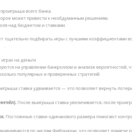
проигрыша всего банка.
торое может привести к необдуманным решениям.
оля над бюджетом и ставками.
ет тщательно подбирать игры с лучшими коэффициентами в
но
.
 играх на деньги
ируются на управлении банкроллом и анализе вероятностей, 
есколько популярных и проверенных стратегий:
игрыша ставка удваивается — это позволяет вернуть потер
нгейл).
После выигрыша ставка увеличивается, после проиг
к.
Постоянные ставки одинакового размера помогают контр
анавливаются по числам Фибоначчи, что позволяет помягче 