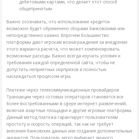
дебетовыми картами, что делает этот способ
общепринятым.
Важно осознавать, что использование кредиток
возможно будет обременено сборами банковскими или
непосредственно казино. Впрочем большинство
платформы дают игрокам вознаграждения за внедрение
этого варианта расчета, что может компенсировать
возможные расходы. Важно всегда изучать условия и
требования каждой определенной сайта, чтобы не
допустить неприятных сюрпризов и полностью
наслаждаться процессом игры.
Платежи через телекоммуникационных провайдеров
Транзакции через сотовых операторов становятся все
более востребованными в сфере интернет-развлечений,
включая азартные площадки и другие игровые платформы.
Данный метод платежа гарантирует пользователям
простоту и скорость операций, так как не требует
внесения банковских данных или создания дополнительных
аккаунтов. Пользователь легко выбирает личного