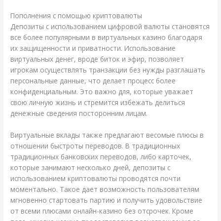
Пополнения с помощью криптовалюты
Депозиты с использованием цифровой валюты становятся
все более популярными в виртуальных казино благодаря
их защищенности и приватности. Использование
виртуальных денег, вроде биток и эфир, позволяет
игрокам осуществлять транзакции без нужды разглашать
персональные данные, что делает процесс более
конфиденциальным. Это важно для, которые уважает
свою личную жизнь и стремится избежать делиться
денежные сведения посторонним лицам.
Виртуальные вклады также предлагают весомые плюсы в
отношении быстроты переводов. В традиционных
традиционных банковских переводов, либо карточек,
которые занимают несколько дней, депозиты с
использованием криптовалюты проводятся почти
моментально. Такое дает возможность пользователям
мгновенно стартовать партию и получить удовольствие
от всеми плюсами онлайн-казино без отсрочек. Кроме