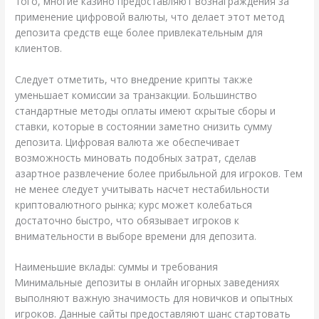
того, многие казино предоставляют вознаграждения за
применение цифровой валюты, что делает этот метод
депозита средств еще более привлекательным для
клиентов.
Следует отметить, что внедрение крипты также
уменьшает комиссии за транзакции. Большинство
стандартные методы оплаты имеют скрытые сборы и
ставки, которые в состоянии заметно снизить сумму
депозита. Цифровая валюта же обеспечивает
возможность миновать подобных затрат, сделав
азартное развлечение более прибыльной для игроков. Тем
не менее следует учитывать насчет нестабильности
криптовалютного рынка; курс может колебаться
достаточно быстро, что обязывает игроков к
внимательности в выборе времени для депозита.
Наименьшие вклады: суммы и требования
Минимальные депозиты в онлайн игорных заведениях
выполняют важную значимость для новичков и опытных
игроков. Данные сайты предоставляют шанс стартовать