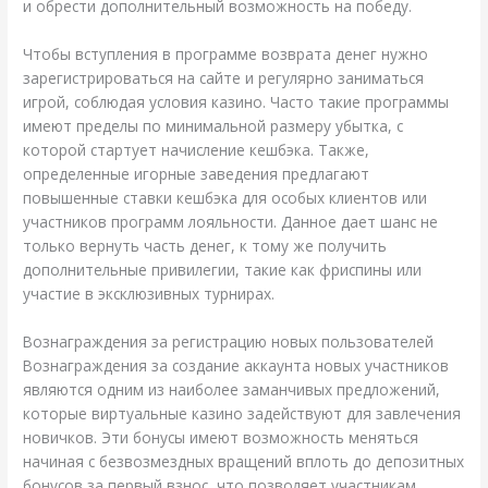
и обрести дополнительный возможность на победу.
Чтобы вступления в программе возврата денег нужно
зарегистрироваться на сайте и регулярно заниматься
игрой, соблюдая условия казино. Часто такие программы
имеют пределы по минимальной размеру убытка, с
которой стартует начисление кешбэка. Также,
определенные игорные заведения предлагают
повышенные ставки кешбэка для особых клиентов или
участников программ лояльности. Данное дает шанс не
только вернуть часть денег, к тому же получить
дополнительные привилегии, такие как фриспины или
участие в эксклюзивных турнирах.
Вознаграждения за регистрацию новых пользователей
Вознаграждения за создание аккаунта новых участников
являются одним из наиболее заманчивых предложений,
которые виртуальные казино задействуют для завлечения
новичков. Эти бонусы имеют возможность меняться
начиная с безвозмездных вращений вплоть до депозитных
бонусов за первый взнос, что позволяет участникам