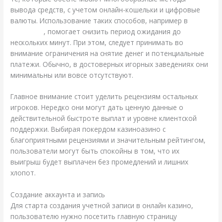
вывода средств, с учетом онлайн-кошельки и цифровые
валюты. Использование таких способов, например в
покердом
, помогает снизить период ожидания до
нескольких минут. При этом, следует принимать во
внимание ограничения на снятие денег и потенциальные
платежи. Обычно, в достоверных игорных заведениях они
минимальны или вовсе отсутствуют.
Главное внимание стоит уделить рецензиям остальных
игроков. Нередко они могут дать ценную данные о
действительной быстроте выплат и уровне клиентской
поддержки. Выбирая покердом казиноазино с
благоприятными рецензиями и значительным рейтингом,
пользователи могут быть спокойны в том, что их
выигрыш будет выплачен без промедлений и лишних
хлопот.
Создание аккаунта и запись
Для старта создания учетной записи в онлайн казино,
пользователю нужно посетить главную страницу