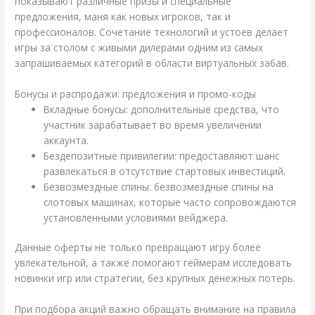
показывают различные призы и специальные
предложения, маня как новых игроков, так и
профессионалов. Сочетание технологий и устоев делает
игры за столом с живыми дилерами одним из самых
запрашиваемых категорий в области виртуальных забав.
Бонусы и распродажи: предложения и промо-коды
Вкладные бонусы: дополнительные средства, что
участник зарабатывает во время увеличении
аккаунта.
Бездепозитные привилегии: предоставляют шанс
развлекаться в отсутствие стартовых инвестиций.
Безвозмездные спины: безвозмездные спины на
слотовых машинах, которые часто сопровождаются
установленными условиями вейджера.
Данные оферты не только превращают игру более
увлекательной, а также помогают геймерам исследовать
новинки игр или стратегии, без крупных денежных потерь.
При подбора акций важно обращать внимание на правила