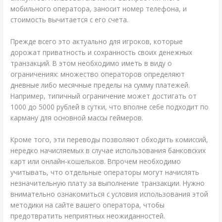
мобильного оператора, заносит номер телефона, и
стоимость вычитается с его счета.
Прежде всего это актуально для игроков, которые
дорожат приватность и сохранность своих денежных
транзакций. В этом необходимо иметь в виду о
ограничениях: множество операторов определяют
дневные либо месячные пределы на сумму платежей.
Например, типичный ограничение может достигать от
1000 до 5000 рублей в сутки, что вполне себе подходит по
карману для основной массы геймеров.
Кроме того, эти переводы позволяют обходить комиссий,
нередко начисляемых в случае использования банковских
карт или онлайн-кошельков. Впрочем необходимо
учитывать, что отдельные операторы могут начислять
незначительную плату за выполнение транзакции. Нужно
внимательно ознакомиться с условия использования этой
методики на сайте вашего оператора, чтобы
предотвратить неприятных неожиданностей.