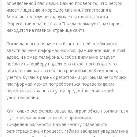
определенной площадки. Важно проверить, что ресурс
имеет лицензию и хорошие мнения. Регистрация в
большинстве случаев запускается с клика кнопки
"Зарегистрироваться" или "Создать аккаунт", которая
находится на главной странице сайта.
После данного появляется бланк, в коей необходимо
ввести личные информацию: имя, фамильное имя, e-mail
адрес, и номер телефона. Особое внимание следует
посвятить подбору надежного секретного кода, что
обязан включать в себя по крайней мере 8 символов, с
учетом буквы в разных регистрах и цифры. На некоторых
платформах может потребоваться подтверждение
персональных данных путем предоставления копий
удостоверений.
Как только все формы введены, игрок обязан согласиться
с условиями использования и правилами
конфиденциальности. Нажав кнопку "Завершить
регистрационный процесс", геймер забирает уведомление