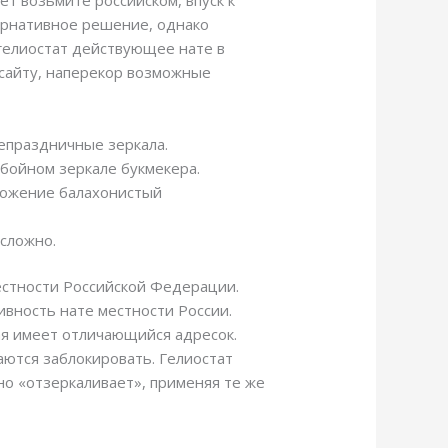
тернативное решение, однако
гелиостат действующее нате в
 сайту, наперекор возможные
непраздничные зеркала.
ебойном зеркале букмекера.
ложение балахонистый
есложно.
естности Российской Федерации.
ивность нате местности России.
рая имеет отличающийся адресок.
ются заблокировать. Гелиостат
но «отзеркаливает», применяя те же