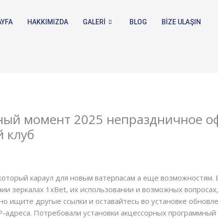
AYFA
HAKKIMIZDA
GALERI
BLOG
BIZE ULAŞIN
ный момент 2025 непраздничное о
й клуб
 который караул для новым ватерпасам а еще возможностям. 
ии зеркалах 1xBet, их использовании и возможных вопроса
но ищите другые ссылки и оставайтесь во установке обновле
P-адреса.
Потребовали установки акцессорных программный