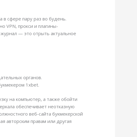
 в сфере пару раз во будень.
о VPN, прокси и плагины-
-журнал — это отрыть актуальное
дательных органов.
укмекером 1xbet.
зку на компьютер, а также обойти
зеркала обеспечивает неотказную
олжностного веб-сайта букмекерской
ая авторским правам или другая