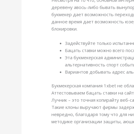
деревену авось-либо бывать вынупор
букмекер дает возможность переходи
данное время дает возможность юзер
блокировки.
Задействуйте только испытанны
Бацать ставки можно всего пос
Эта букмекерская администрац
альтернативность спорт событ
Вариантов добывать адрес аль
Букмекерская компания 1xbet не об
Аттестовываем бацать ставки на сай
Лучник – это точная копирайту веб-с
Такие клоны выручают фирмы задержи
невредно, благодаря тому что для ни
методике организации защиты, аюшк