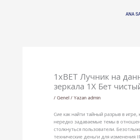
İçeriğe
atla
ANA S
1xBET Лучник на дан
зеркала 1Х Бет чисты
/
Genel
/ Yazan
admin
Сие как найти тайный разрыв в игре,
нередко задаваемые темы в отношен
столкнуться пользователи. Безотлыж
технические деньги для изменения I