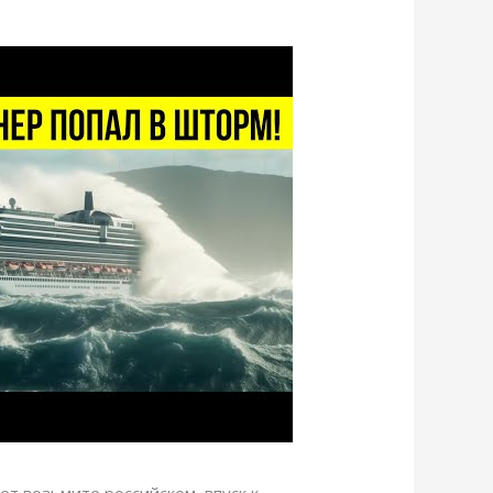
ет возьмите российском, впуск к